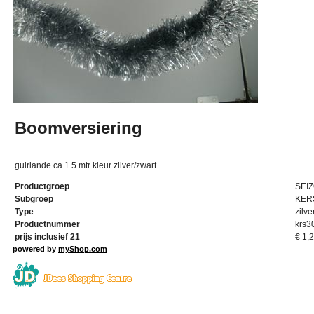
Boomversiering
guirlande ca 1.5 mtr kleur zilver/zwart
Productgroep
SEI
Subgroep
KER
Type
zilve
Productnummer
krs3
prijs inclusief 21
€
1,
powered by
myShop.com