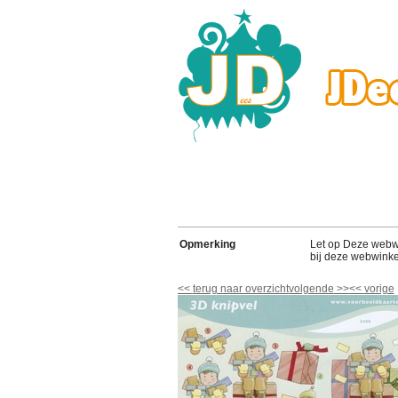
Opmerking
Let op Deze webwink
bij deze webwinke
<<
terug naar overzicht
volgende
>>
<<
vorige