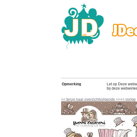
Opmerking
Let op Deze webwink
bij deze webwinke
<<
terug naar overzicht
volgende
>>
<<
vorige