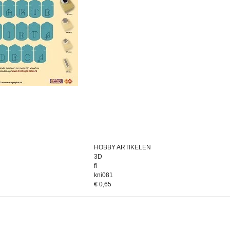
HOBBY ARTIKELEN
3D
fi
kni081
€
0,65