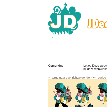
Opmerking
Let op Deze webwink
bij deze webwinke
<<
terug naar overzicht
volgende
>>
<<
vorige