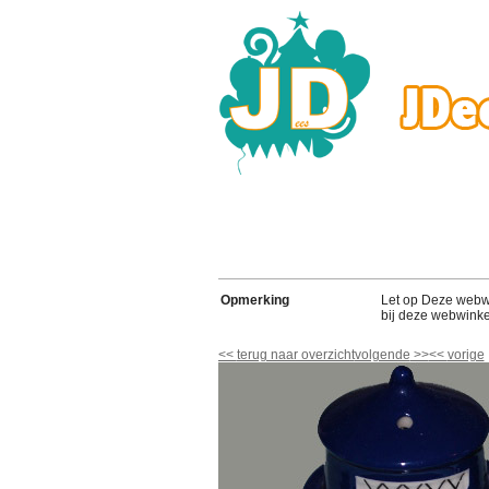
Opmerking
Let op Deze webwink
bij deze webwinke
<<
terug naar overzicht
volgende
>>
<<
vorige