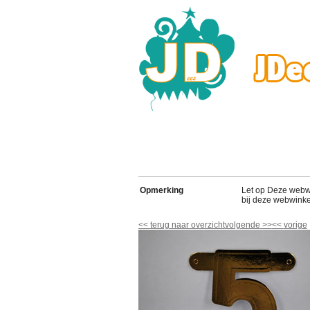
Opmerking
Let op Deze webwink
bij deze webwinke
<<
terug naar overzicht
volgende
>>
<<
vorige