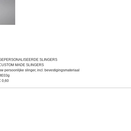
GEPERSONALISEERDE SLINGERS
CUSTOM MADE SLINGERS
uw persoonlijke slinger, incl. bevestigingsmateriaal
flt033g
€
0,60