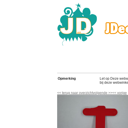
Opmerking
Let op Deze webwink
bij deze webwinke
<<
terug naar overzicht
volgende
>>
<<
vorige