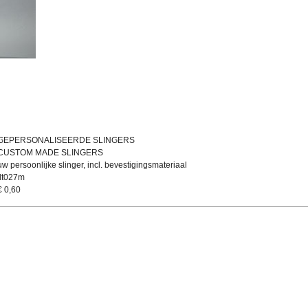
GEPERSONALISEERDE SLINGERS
CUSTOM MADE SLINGERS
uw persoonlijke slinger, incl. bevestigingsmateriaal
flt027m
€
0,60