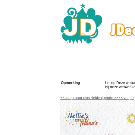
Opmerking
Let op Deze webwink
bij deze webwinke
<<
terug naar overzicht
volgende
>>
<<
vorige