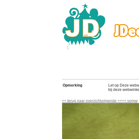
Opmerking
Let op Deze webwink
bij deze webwinke
<<
terug naar overzicht
volgende
>>
<<
vorige